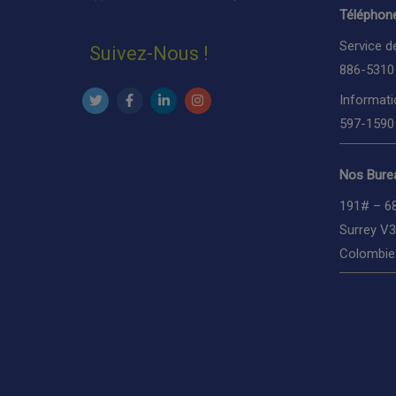
Téléphone
Service d
Suivez-Nous !
886-5310
Informati
597-1590
Nos Burea
191# – 6
Surrey V
Colombie