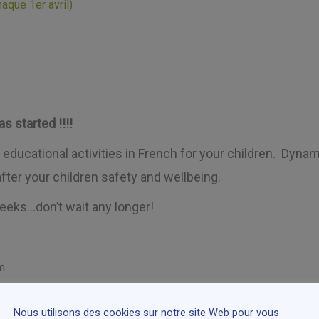
aque 1er avril)
 started !!!!
educational activities in French for your children.
Dynam
ter your children safety and wellbeing.
weeks…don’t wait any longer!
m
0am. After camp supervision until 3:30pm.
Nous utilisons des cookies sur notre site Web pour vous