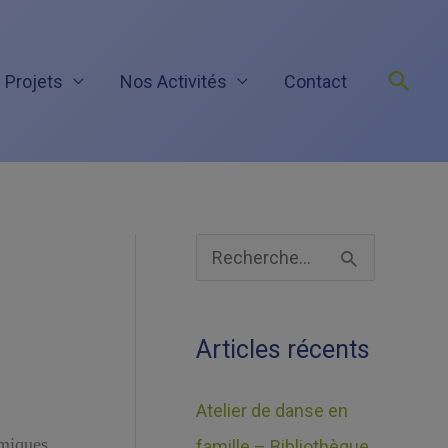
Rech
 Projets
Nos Activités
Contact
A
R
r
e
c
c
Articles récents
h
h
i
e
Atelier de danse en
v
r
amiques
famille – Bibliothèque