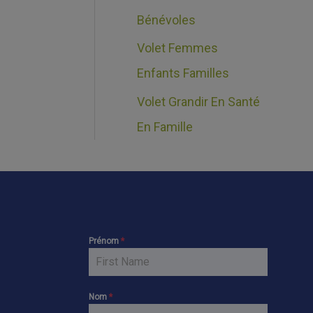
Bénévoles
Volet Femmes
Enfants Familles
Volet Grandir En Santé
En Famille
Prénom
*
Nom
*