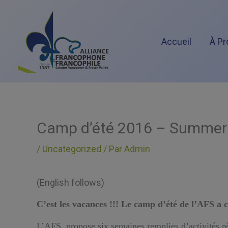
Aller
au
Accueil
À Pr
contenu
Camp d’été 2016 – Summe
/
Uncategorized
/ Par
Admin
(English follows)
C’est les vacances !!! Le camp d’été de l’AFS a 
L’AFS propose six semaines remplies d’activités ré