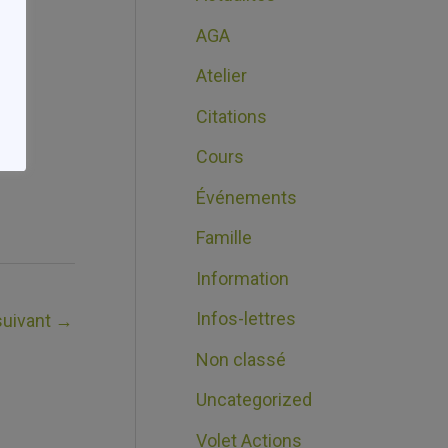
AGA
Atelier
Citations
Cours
Événements
Famille
Information
Infos-lettres
 suivant
→
Non classé
Uncategorized
Volet Actions