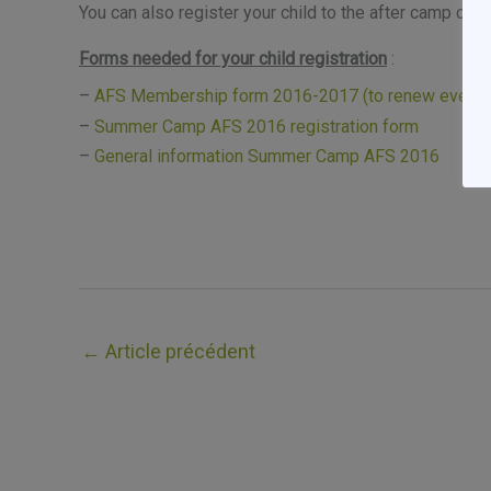
You can also register your child to the after camp ca
Forms nee
ded for your child registration
:
–
AFS Membership form 2016-2017 (to renew every Ap
–
Summer Camp AFS 2016 registration form
–
General information Summer Camp AFS 2016
←
Article précédent