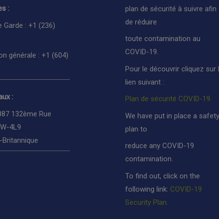
s :
plan de sécurité à suivre afin
de réduire
e Garde : +1 (236)
toute contamination au
COVID-19.
on générale : +1 (604)
Pour le découvrir cliquez sur 
lien suivant :
ux :
Plan de sécurité COVID-19.
887 132ème Rue
We have put in place a safet
3W-4L9
plan to
-Britannique
reduce any COVID-19
contamination.
To find out, click on the
following link:
COVID-19
Security Plan.