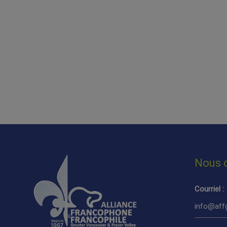
Nous 
Courriel :
info@affg