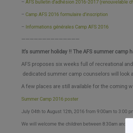
–
AFS bulletin d’adhésion 2016-2017 (renouvelable ch
–
Camp AFS 2016 formulaire d’inscription
–
Informations générales Camp AFS 2016
——————————————
It’s summer holiday !! The AFS summer camp has
AFS proposes six weeks full of recreational and 
dedicated summer camp counselors will look af
A few places are still available for the coming 
Summer Camp 2016 poster
July 04th to August 12th, 2016 from 9:00am to 3:00 p
We will welcome the children between 8:30am and 9:0