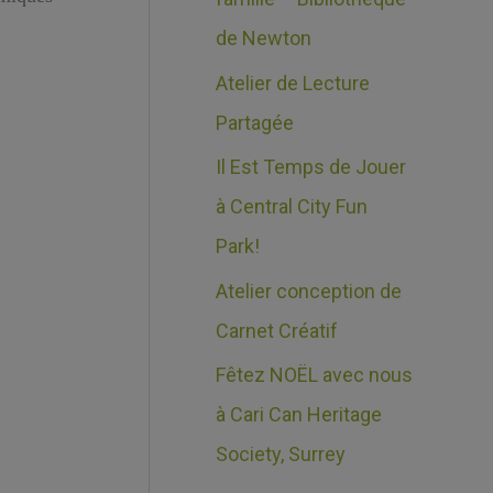
e
c
de Newton
s
h
Atelier de Lecture
e
Partagée
r
Il Est Temps de Jouer
à Central City Fun
:
Park!
Atelier conception de
Carnet Créatif
Fêtez NOËL avec nous
à Cari Can Heritage
Society, Surrey