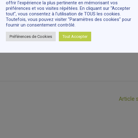
offrir l'expérience la plus pertinente en mémorisant vos
re Les papillons from 3:30pm to 6:00pm.
préférences et vos visites répétées. En cliquant sur "Accepter
tout", vous consentez à l'utilisation de TOUS les cookies.
Toutefois, vous pouvez visiter "Paramètres des cookies" pour
fournir un consentement contrôlé.
ril 1st)
Préférences de Cookies
Tout Accepter
Article