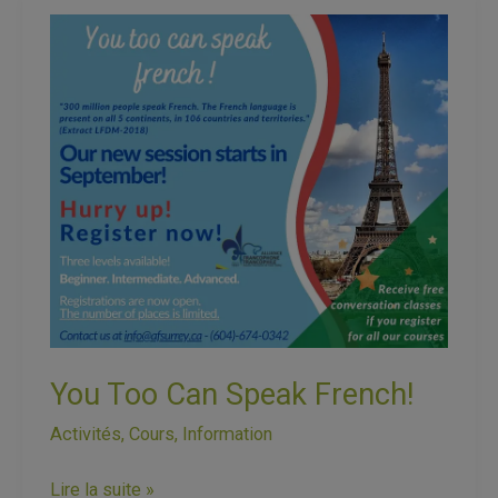
You
Too
Can
Speak
French!
You Too Can Speak French!
Activités
,
Cours
,
Information
Lire la suite »