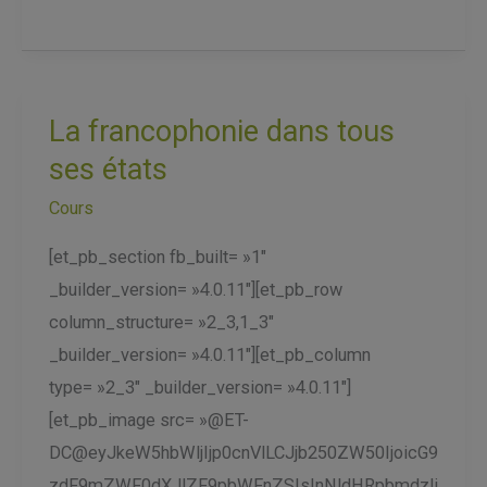
La francophonie dans tous
La
francophonie
ses états
dans
Cours
tous
[et_pb_section fb_built= »1″
ses
_builder_version= »4.0.11″][et_pb_row
états
column_structure= »2_3,1_3″
_builder_version= »4.0.11″][et_pb_column
type= »2_3″ _builder_version= »4.0.11″]
[et_pb_image src= »@ET-
DC@eyJkeW5hbWljIjp0cnVlLCJjb250ZW50IjoicG9
zdF9mZWF0dXJlZF9pbWFnZSIsInNldHRpbmdzIj