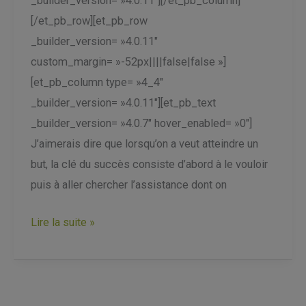
_builder_version= »4.0.11″][/et_pb_column]
[/et_pb_row][et_pb_row
_builder_version= »4.0.11″
custom_margin= »-52px||||false|false »]
[et_pb_column type= »4_4″
_builder_version= »4.0.11″][et_pb_text
_builder_version= »4.0.7″ hover_enabled= »0″]
J’aimerais dire que lorsqu’on a veut atteindre un
but, la clé du succès consiste d’abord à le vouloir
puis à aller chercher l’assistance dont on
Lire la suite »