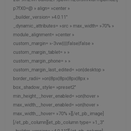
p7fX0=@ » align= »center »
_builder_version= »4.0.11″
_dynamic_attributes= »src » max_width= »70% »
module_alignment= »center »
custom_margin= »-3vw||||false|false »
custom_margin_tablet= » »
custom_margin_phone= » »
custom_margin_last_edited= »on|desktop »
border_radii= »on|8px|8px|8px|8px »
box_shadow_style= »preset2″
min_height__hover_enabled= »on|hover »
max_width__hover_enabled= »on|hover »
max_width__hover= »70% »][/et_pb_image]
[/et_pb_column][et_pb_column type= »1_3″