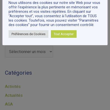
Nous utilisons des cookies sur notre site Web pour vous
:
offrir l'expérience la plus pertinente en mémorisant vos
préférences et vos visites répétées. En cliquant sur
Commentaires récents
"Accepter tout", vous consentez à l'utilisation de TOUS
les cookies. Toutefois, vous pouvez visiter "Paramètres
des cookies" pour fournir un consentement contrôlé.
Préférences de Cookies
Tout Accepter
Archives
Catégories
Activités
Actualités
AGA