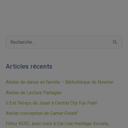
A
R
r
e
c
c
Articles récents
h
h
i
e
Atelier de danse en famille – Bibliothèque de Newton
v
r
Atelier de Lecture Partagée
e
c
Il Est Temps de Jouer à Central City Fun Park!
s
h
Atelier conception de Carnet Créatif
e
Fêtez NOËL avec nous à Cari Can Heritage Society,
r