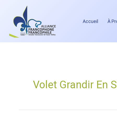
Aller
au
Accueil
À Pr
contenu
Volet Grandir En 