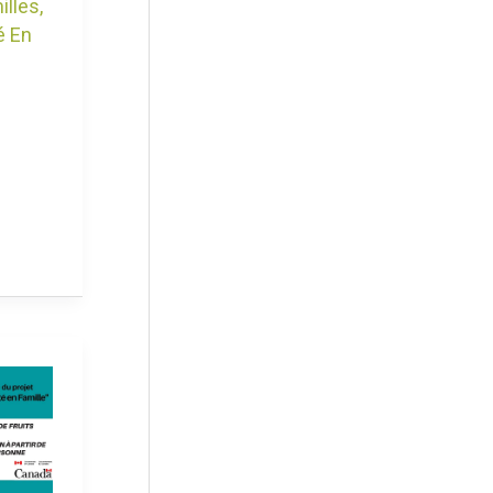
lles
,
é En