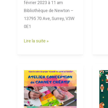
février 2023 à 11 am
Bibliothèque de Newton –
13795 70 Ave, Surrey, V3W
0E1
Lire la suite »
Atelier
Fête
conception
NOË
de
ave
Carnet
nou
Créatif
à