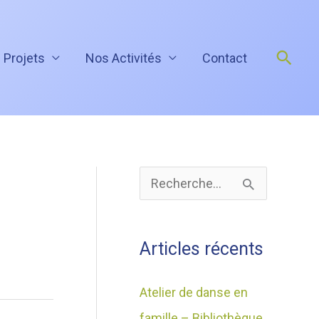
Rech
 Projets
Nos Activités
Contact
A
R
r
e
c
c
Articles récents
h
h
i
e
Atelier de danse en
v
r
famille – Bibliothèque