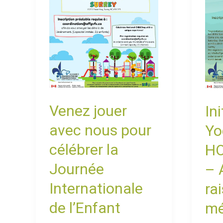
pour
HOL
célébrer
PAR
la
–
Journée
ANN
Internationale
en
de
rais
Venez jouer
In
l’Enfant
de
avec nous pour
Yo
la
célébrer la
HO
mét
Journée
– 
Internationale
ra
de l’Enfant
mé