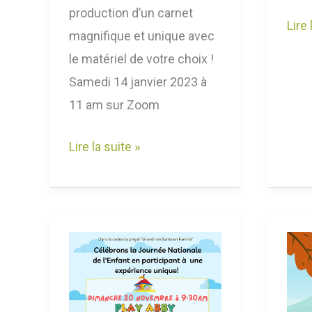
production d’un carnet
Lire 
magnifique et unique avec
le matériel de votre choix !
Samedi 14 janvier 2023 à
11 am sur Zoom
Lire la suite »
Venez
Initi
jouer
au
avec
Yog
nous
à