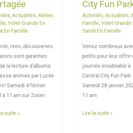
rtagée
City Fun Park
vités
,
Actualités
,
Atelier
,
Activités
,
Actualités
,
lle
,
Volet Grandir En
Famille
,
Volet Grandir
é En Famille
Santé En Famille
nte, rires, découvertes
Venez nombreux ave
laisirs sont garanties
petits pour leur offrir
 de la lecture d’albums
journée inoubliable à
esse animée par Lucile
Central City Fun Park
s! Samedi 4 février
Samedi 28 janvier 20
 à 11 am sur Zoom
11 am
la suite »
Lire la suite »