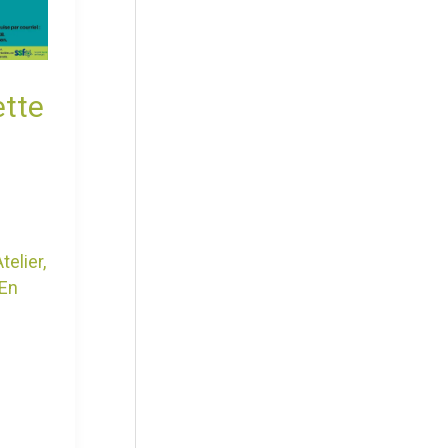
ette
Atelier
,
 En