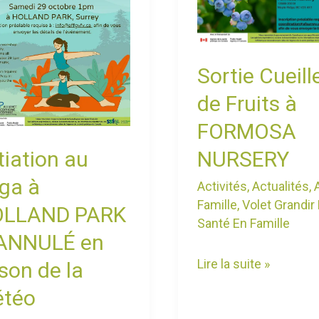
LAND
à
K
FORMOSA
NURSERY
Sortie Cueill
ULÉ
de Fruits à
FORMOSA
on
itiation au
NURSERY
ga à
Activités
,
Actualités
,
Famille
,
Volet Grandir
LLAND PARK
éo
Santé En Famille
ANNULÉ en
Lire la suite »
ison de la
téo