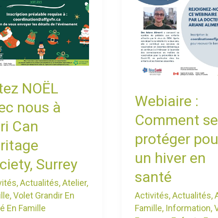
pour
un
tage
hiver
ety,
en
ey
santé
tez NOËL
Webiaire :
ec nous à
Comment se
ri Can
protéger pou
ritage
un hiver en
ciety, Surrey
santé
vités
,
Actualités
,
Atelier
,
lle
,
Volet Grandir En
Activités
,
Actualités
,
é En Famille
Famille
,
Information
,