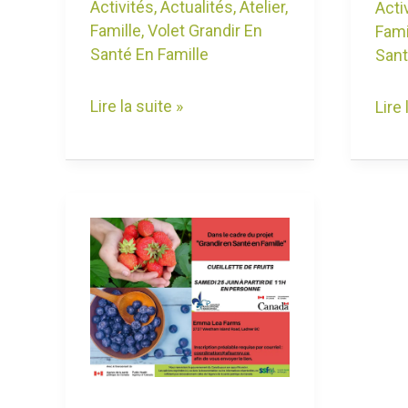
Activités
,
Actualités
,
Atelier
,
Acti
Famille
,
Volet Grandir En
Fami
Santé En Famille
Sant
Lire la suite »
Lire 
Sortie
Cueillette
de
Fruits
à
EMMA