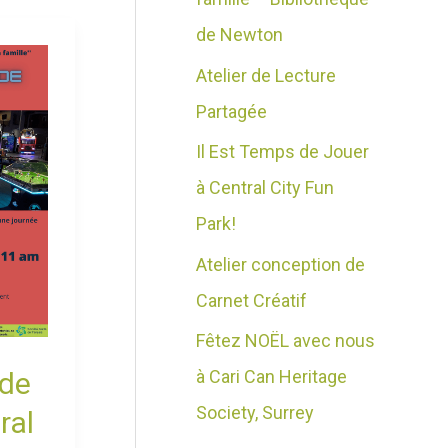
e
c
de Newton
s
h
Atelier de Lecture
e
Partagée
r
Il Est Temps de Jouer
à Central City Fun
:
Park!
Atelier conception de
Carnet Créatif
Fêtez NOËL avec nous
 de
à Cari Can Heritage
Society, Surrey
ral