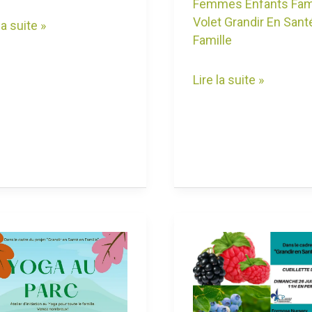
Femmes Enfants Fami
Volet Grandir En Sant
la suite »
Famille
Lire la suite »
ation
Sortie
Cueillette
a
de
Fruits