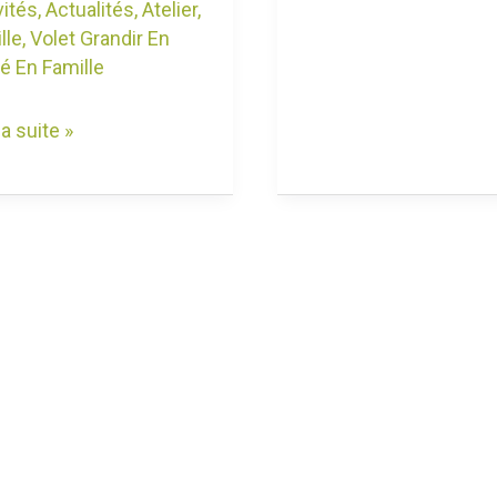
vités
,
Actualités
,
Atelier
,
lle
,
Volet Grandir En
é En Famille
la suite »