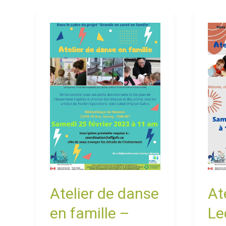
Atelier
Ateli
de
de
danse
Lect
en
Part
famille
–
Bibliothèque
de
Newton
Atelier de danse
At
en famille –
Le