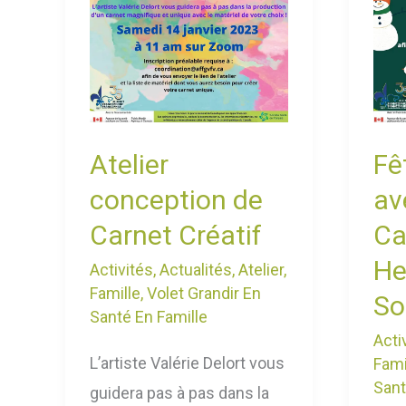
Cari
Can
Heri
Soci
Surr
Atelier
Fê
conception de
av
Carnet Créatif
Ca
He
Activités
,
Actualités
,
Atelier
,
Famille
,
Volet Grandir En
So
Santé En Famille
Acti
L’artiste Valérie Delort vous
Fami
Sant
guidera pas à pas dans la