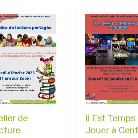
er
Il
Est
ure
Temps
agée
de
Jouer
à
Central
City
Fun
Park!
elier de
Il Est Temps
cture
Jouer à Cent