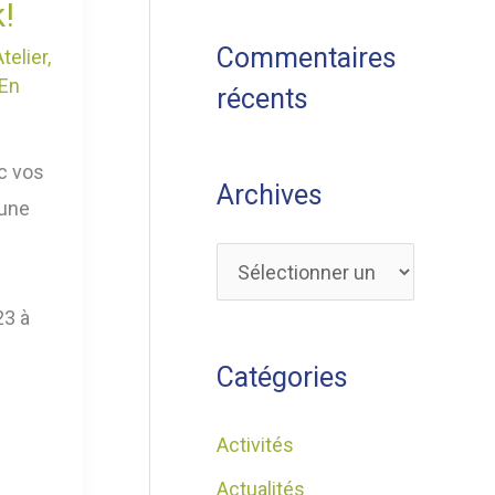
!
Commentaires
Atelier
,
 En
récents
c vos
Archives
 une
23 à
Catégories
Activités
Actualités