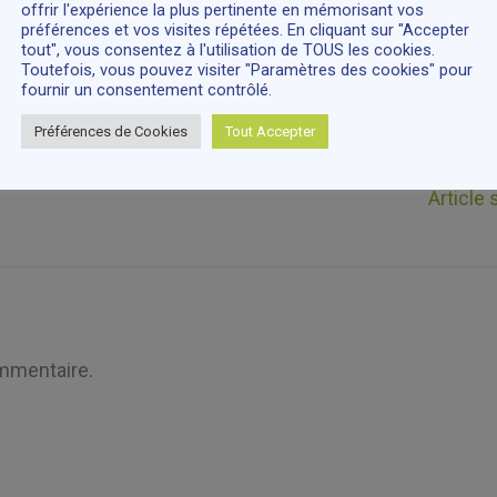
offrir l'expérience la plus pertinente en mémorisant vos
préférences et vos visites répétées. En cliquant sur "Accepter
Atelier
,
Famille
,
Volet Grandir En Santé En Famille
/ Par
Ad
tout", vous consentez à l'utilisation de TOUS les cookies.
Toutefois, vous pouvez visiter "Paramètres des cookies" pour
fournir un consentement contrôlé.
Préférences de Cookies
Tout Accepter
Article
mmentaire.