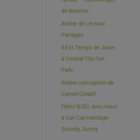
e
c
de Newton
s
h
Atelier de Lecture
e
Partagée
r
Il Est Temps de Jouer
à Central City Fun
:
Park!
Atelier conception de
Carnet Créatif
Fêtez NOËL avec nous
à Cari Can Heritage
Society, Surrey