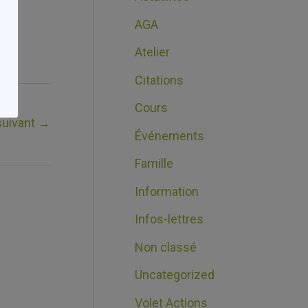
AGA
min
Atelier
Citations
Cours
 suivant
→
Événements
Famille
Information
Infos-lettres
Non classé
Uncategorized
Volet Actions