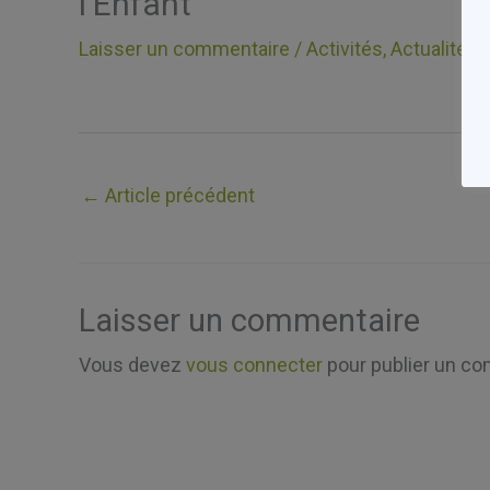
l’Enfant
Laisser un commentaire
/
Activités
,
Actualités
,
←
Article précédent
Laisser un commentaire
Vous devez
vous connecter
pour publier un co