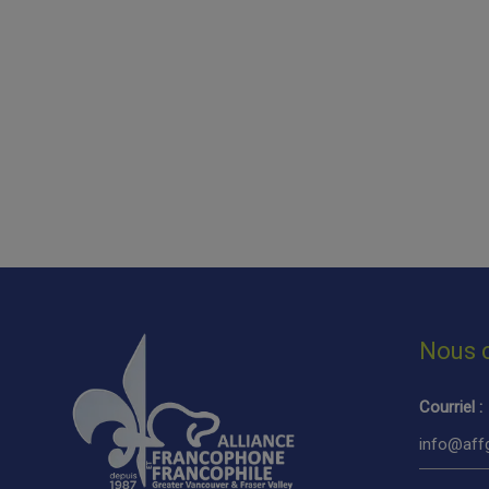
Nous 
Courriel :
info@affg