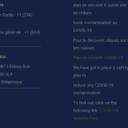
s :
plan de sécurité à suivre afin
de réduire
e Garde : +1 (236)
toute contamination au
COVID-19.
on générale : +1 (604)
Pour le découvrir cliquez sur 
lien suivant :
ux :
Plan de sécurité COVID-19.
887 132ème Rue
We have put in place a safet
3W-4L9
plan to
-Britannique
reduce any COVID-19
contamination.
To find out, click on the
following link:
COVID-19
Security Plan.