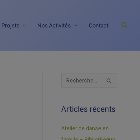
Rech
 Projets
Nos Activités
Contact
A
R
r
e
c
c
Articles récents
h
h
i
e
Atelier de danse en
v
r
famille – Bibliothèque