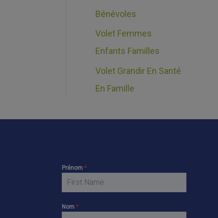
Bénévoles
Volet Femmes
Enfants Familles
Volet Grandir En Santé
En Famille
Prénom
*
Nom
*