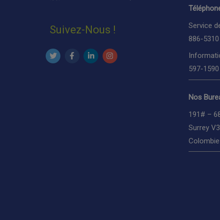
Téléphone
Service d
Suivez-Nous !
886-5310
Informati
597-1590
Nos Burea
191# – 6
Surrey V
Colombie