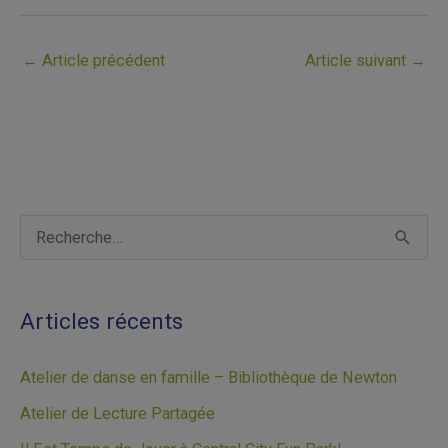
←
Article précédent
Article suivant
→
A
R
r
e
c
c
Articles récents
h
h
i
e
Atelier de danse en famille – Bibliothèque de Newton
v
r
Atelier de Lecture Partagée
e
c