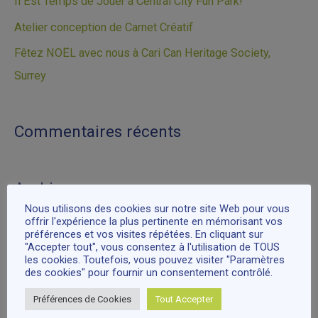
Il Est Temps de Jouer à Central City Fun Park!
s
h
Atelier conception de Carnet Créatif
e
Fêtez NOËL avec nous à Cari Can Heritage Society,
r
Surrey
:
Commentaires récents
Archives
Nous utilisons des cookies sur notre site Web pour vous
offrir l'expérience la plus pertinente en mémorisant vos
préférences et vos visites répétées. En cliquant sur
"Accepter tout", vous consentez à l'utilisation de TOUS
les cookies. Toutefois, vous pouvez visiter "Paramètres
des cookies" pour fournir un consentement contrôlé.
Catégories
Préférences de Cookies
Tout Accepter