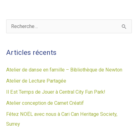
A
R
r
e
c
c
Articles récents
h
h
i
e
Atelier de danse en famille – Bibliothèque de Newton
v
r
Atelier de Lecture Partagée
e
c
Il Est Temps de Jouer à Central City Fun Park!
s
h
Atelier conception de Carnet Créatif
e
Fêtez NOËL avec nous à Cari Can Heritage Society,
r
Surrey
: