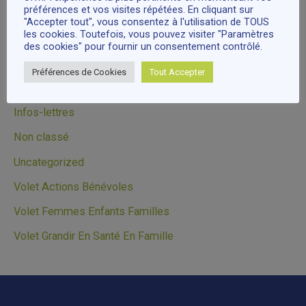
préférences et vos visites répétées. En cliquant sur
Cours
"Accepter tout", vous consentez à l'utilisation de TOUS
les cookies. Toutefois, vous pouvez visiter "Paramètres
Événements
des cookies" pour fournir un consentement contrôlé.
Famille
Préférences de Cookies
Tout Accepter
Information
Infos-lettres
Non classé
Uncategorized
Volet Actions Bénévoles
Volet Femmes Enfants Familles
Volet Grandir En Santé En Famille