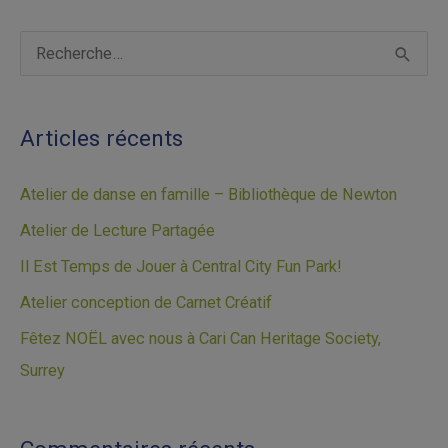
A
R
r
e
c
c
Articles récents
h
h
i
e
Atelier de danse en famille – Bibliothèque de Newton
v
r
Atelier de Lecture Partagée
e
c
Il Est Temps de Jouer à Central City Fun Park!
s
h
Atelier conception de Carnet Créatif
e
Fêtez NOËL avec nous à Cari Can Heritage Society,
r
Surrey
: