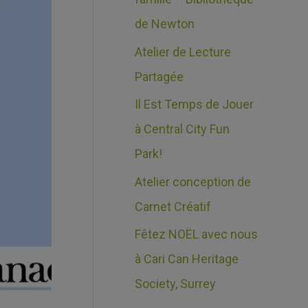
e
c
de Newton
s
h
Atelier de Lecture
e
Partagée
r
Il Est Temps de Jouer
à Central City Fun
:
Park!
Atelier conception de
Carnet Créatif
Fêtez NOËL avec nous
à Cari Can Heritage
Society, Surrey