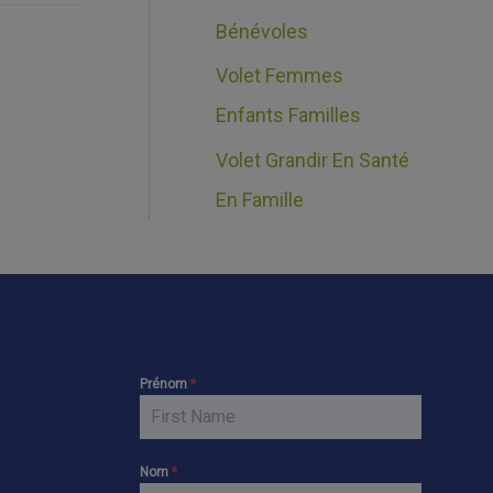
Bénévoles
Volet Femmes
Enfants Familles
Volet Grandir En Santé
En Famille
Prénom
*
Nom
*