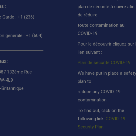
s :
plan de sécurité à suivre afin
de réduire
e Garde : +1 (236)
toute contamination au
COVID-19.
on générale : +1 (604)
Pour le découvrir cliquez sur 
lien suivant :
ux :
Plan de sécurité COVID-19.
887 132ème Rue
We have put in place a safet
3W-4L9
plan to
-Britannique
reduce any COVID-19
contamination.
To find out, click on the
following link:
COVID-19
Security Plan.