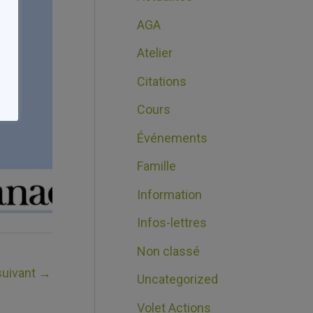
AGA
Atelier
Citations
Cours
Événements
Famille
Information
Infos-lettres
Non classé
 suivant
→
Uncategorized
Volet Actions