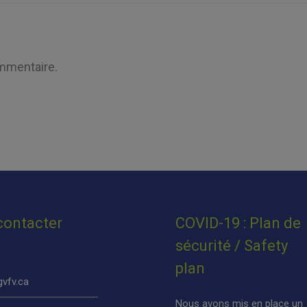
mmentaire.
contacter
COVID-19 : Plan de
sécurité / Safety
plan
vfv.ca
Nous avons mis en place un