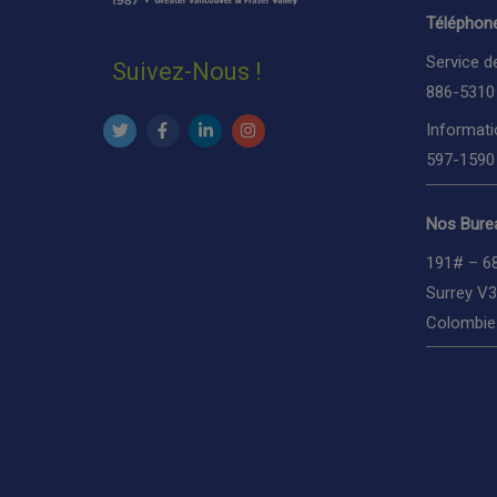
Téléphone
Service d
Suivez-Nous !
886-5310
Informati
597-1590
Nos Burea
191# – 6
Surrey V
Colombie