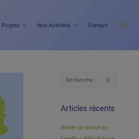
Rech
 Projets
Nos Activités
Contact
A
R
r
e
c
c
Articles récents
h
h
i
e
Atelier de danse en
v
r
famille – Bibliothèque