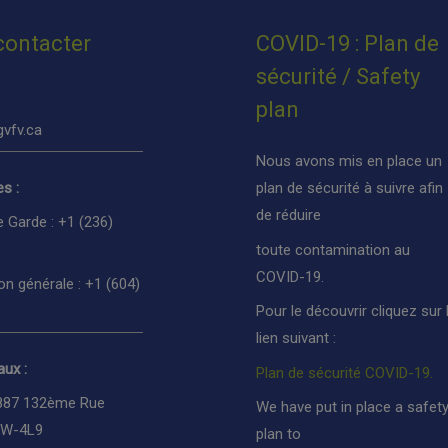
contacter
COVID-19 : Plan de
sécurité / Safety
plan
vfv.ca
Nous avons mis en place un
s :
plan de sécurité à suivre afin
de réduire
e Garde : +1 (236)
toute contamination au
COVID-19.
on générale : +1 (604)
Pour le découvrir cliquez sur 
lien suivant :
ux :
Plan de sécurité COVID-19.
887 132ème Rue
We have put in place a safet
3W-4L9
plan to