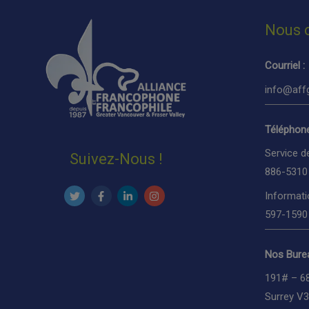
Nous 
Courriel :
info@affg
Téléphone
Service d
Suivez-Nous !
886-5310
Informati
597-1590
Nos Burea
191# – 6
Surrey V