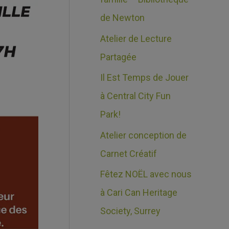
e
c
de Newton
s
h
Atelier de Lecture
e
Partagée
r
Il Est Temps de Jouer
à Central City Fun
:
Park!
Atelier conception de
Carnet Créatif
Fêtez NOËL avec nous
à Cari Can Heritage
Society, Surrey