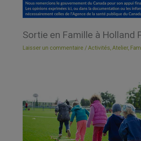
Sortie en Famille à Holland 
Laisser un commentaire
/
Activités
,
Atelier
,
Fami