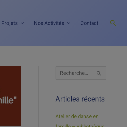
Rech
 Projets
Nos Activités
Contact
A
R
r
e
c
c
Articles récents
h
h
i
e
Atelier de danse en
v
r
famille – Bibliothèque